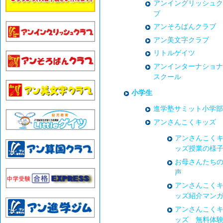
アンイングリッシュク
ブ
アンそろばんクラブ
アン美文字クラブ
リトルゲイツ
アンインターナショナ
スクール
小学生
進学塾サミット小学部
アンさんこくキッズ
アンさんこく
ッズ授業の様
お母さんたち
声
アンさんこく
ッズ紹介マン
アンさんこく
ッズ 無料体