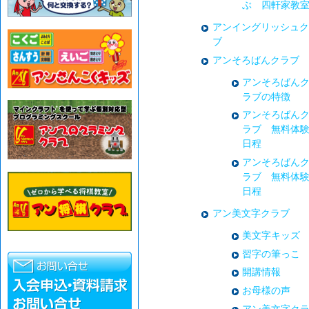
ぶ 四軒家教
アンイングリッシュク
ブ
アンそろばんクラブ
アンそろばん
ラブの特徴
アンそろばん
ラブ 無料体
日程
アンそろばん
ラブ 無料体
日程
アン美文字クラブ
美文字キッズ
習字の筆っこ
開講情報
お母様の声
アン美文字ク