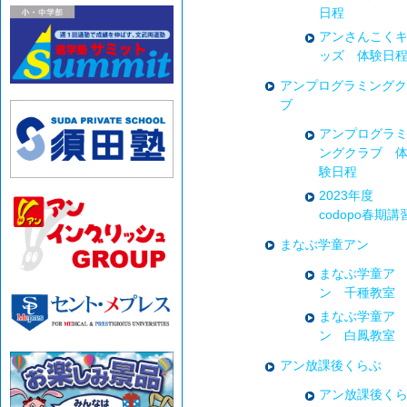
日程
アンさんこく
ッズ 体験日
アンプログラミングク
ブ
アンプログラ
ングクラブ 
験日程
2023年度
codopo春期講
まなぶ学童アン
まなぶ学童ア
ン 千種教室
まなぶ学童ア
ン 白鳳教室
アン放課後くらぶ
アン放課後く