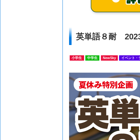
英単語８耐 202
小学生
中学生
NewSky
イベント・