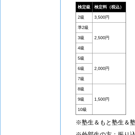
検定級
検定料（税込）
2級
3,500円
準2級
3級
2,500円
4級
5級
6級
2,000円
7級
8級
9級
1,500円
10級
※塾生＆もと塾生＆
※外部生の方：振り