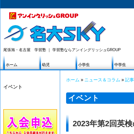
尾張旭・名古屋 学習塾 ｜ 学習塾ならアンイングリッシュGROUP
ホーム
幼児
小学生
中学生
ホーム
»
ニュース＆コラム
»
記事
イベント
イベント
2023年第2回