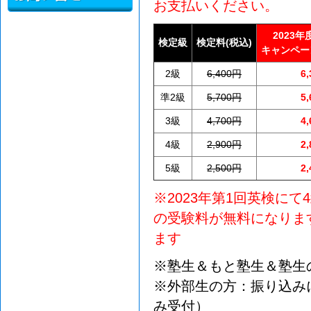
お支払いください。
2023
検定級
検定料(税込)
キャンペー
2級
6,400円
6
準2級
5,700円
5
3級
4,700円
4
4級
2,900円
2
5級
2,500円
2
※2023年第1回英検に
の受験料が無料になりま
ます
※塾生＆もと塾生＆塾生
※外部生の方：振り込み
み受付）