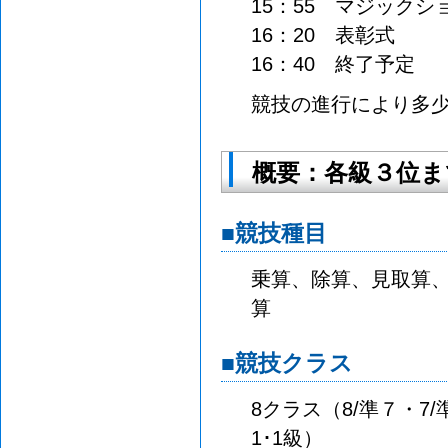
15：55 マジックシ
16：20 表彰式
16：40 終了予定
競技の進行により多
概要：各級３位ま
■競技種目
乗算、除算、見取算
算
■競技クラス
8クラス（8/準７・7/準6
1･1級）