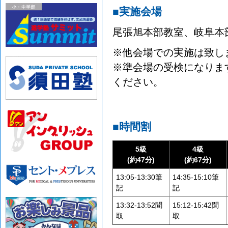
■実施会場
尾張旭本部教室、岐阜本
※他会場での実施は致し
※準会場の受検になりま
ください。
■時間割
5級
4級
(約47分)
(約67分)
13:05-13:30筆
14:35-15:10筆
記
記
13:32-13:52聞
15:12-15:42聞
取
取