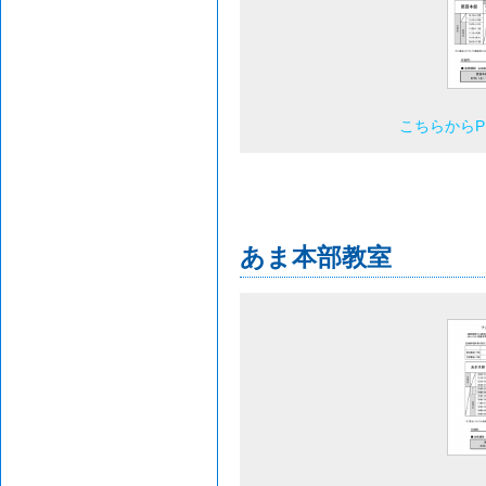
こちらからP
あま本部教室