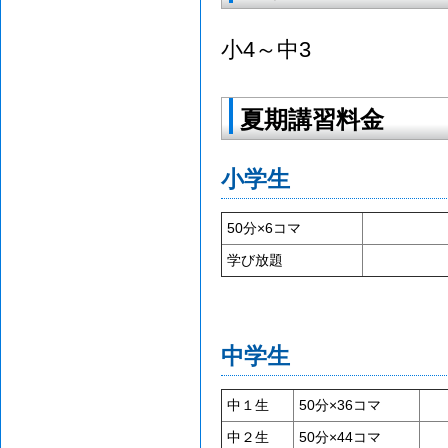
小4～中3
夏期講習料金
小学生
50分×6コマ
学び放題
中学生
中１生
50分×36コマ
中２生
50分×44コマ