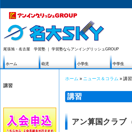
尾張旭・名古屋 学習塾 ｜ 学習塾ならアンイングリッシュGROUP
ホーム
幼児
小学生
中学生
ホーム
»
ニュース＆コラム
» 講習
講習
講習
アン算国クラブ（