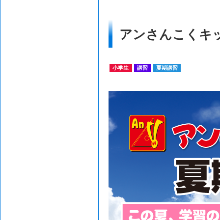
アンさんこくキッ
小学生
講習
夏期講習