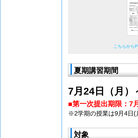
こちらからP
夏期講習期間
7月24日（月）
■第一次提出期限：7
※2学期の授業は9月4日
対象