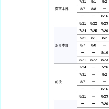
7/31
8/1
8/2
愛西本部
8/7
8/8
ー
ー
ー
8/16
8/21
8/22
8/23
7/24
7/25
7/26
7/31
8/1
8/2
あま本部
8/7
8/8
ー
ー
ー
8/16
8/21
8/22
8/23
7/24
ー
7/26
7/31
ー
8/2
前後
8/7
ー
ー
ー
ー
8/16
8/21
ー
8/23
ー
ー
7/26