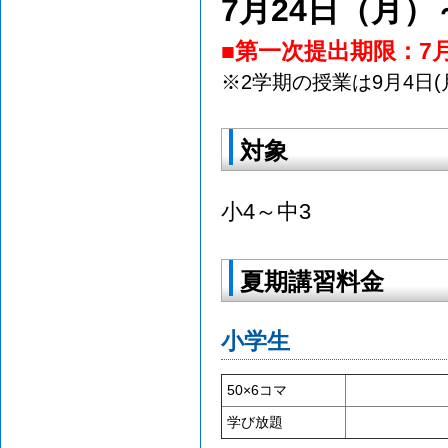
7月24日（月）
■第一次提出期限：7
※2学期の授業は9月4日
対象
小4～中3
夏期講習料金
小学生
50×6コマ
学び放題