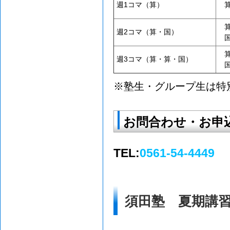
週1コマ（算）
週2コマ（算・国）
週3コマ（算・算・国）
※塾生・グループ生は特
お問合わせ・お申
TEL:
0561-54-4449
須田塾 夏期講習会