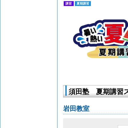
講習
夏期講習
須田塾 夏期講習
岩田教室