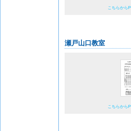
こちらからP
瀬戸山口教室
こちらからP