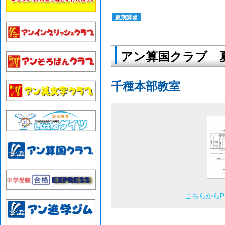
夏期講習
アン算国クラブ 
千種本部教室
こちらからP