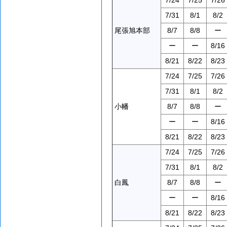
7/24
7/25
7/26
7/31
8/1
8/2
尾張旭本部
8/7
8/8
ー
ー
ー
8/16
8/21
8/22
8/23
7/24
7/25
7/26
7/31
8/1
8/2
小幡
8/7
8/8
ー
ー
ー
8/16
8/21
8/22
8/23
7/24
7/25
7/26
7/31
8/1
8/2
白鳳
8/7
8/8
ー
ー
ー
8/16
8/21
8/22
8/23