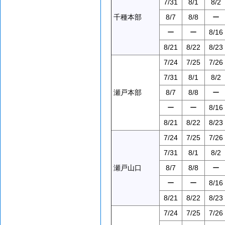
7/31
8/1
8/2
千種本部
8/7
8/8
ー
ー
ー
8/16
8/21
8/22
8/23
7/24
7/25
7/26
7/31
8/1
8/2
瀬戸本部
8/7
8/8
ー
ー
ー
8/16
8/21
8/22
8/23
7/24
7/25
7/26
7/31
8/1
8/2
瀬戸山口
8/7
8/8
ー
ー
ー
8/16
8/21
8/22
8/23
7/24
7/25
7/26