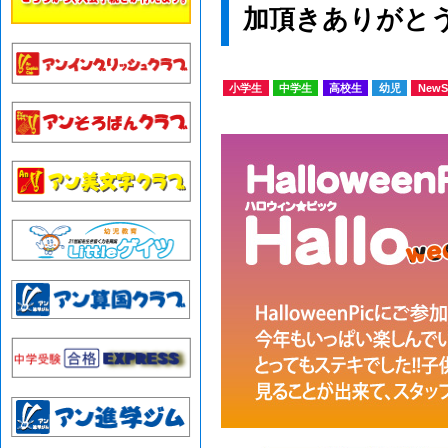
加頂きありがと
小学生
中学生
高校生
幼児
NewS