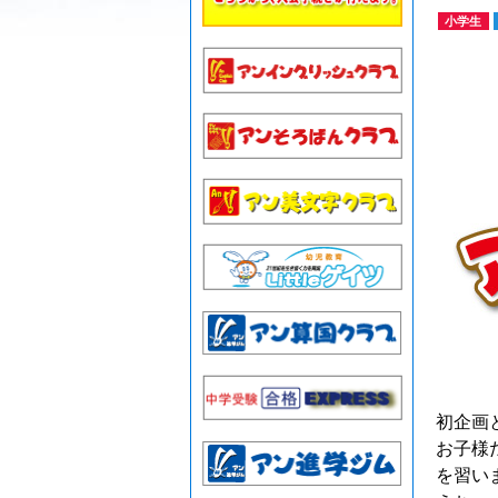
小学生
初企画
お子様
を習い