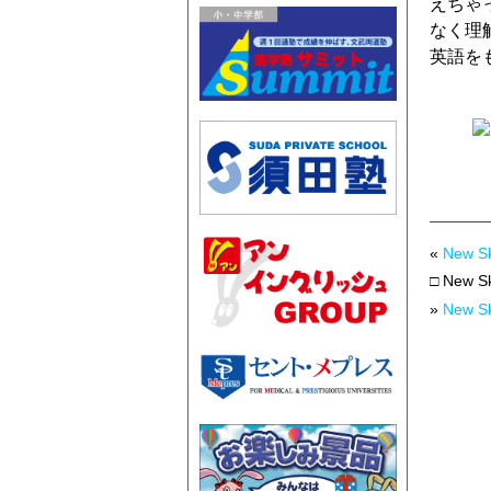
えちゃ
なく理
英語を
«
New
□ New
»
New