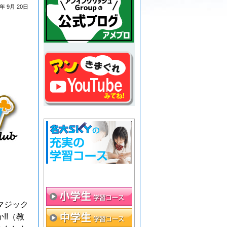
9年 9月 20日
マジック
!!（教