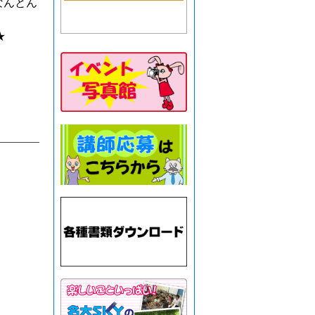
なんとん
★