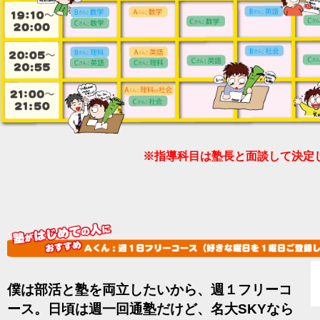
※指導科目は塾長と面談して決定
僕は部活と塾を両立したいから、週１フリーコ
ース。日頃は週一回通塾だけど、名大SKYなら