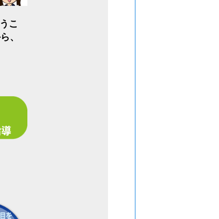
うこ
から、