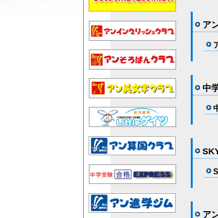
ア
中学
SK
ア