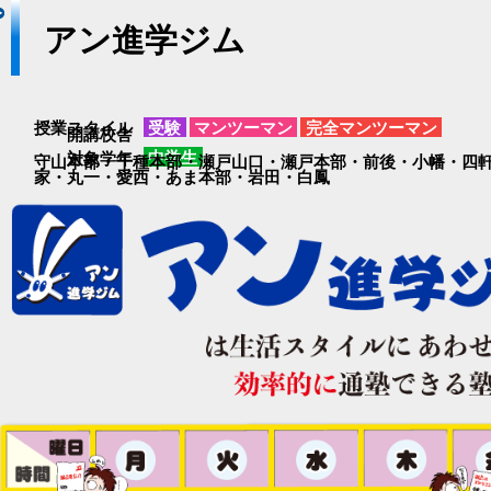
アン進学ジム
受験
マンツーマン
完全マンツーマン
授業スタイル
開講校舎
中学生
対象学年
守山本部
・
千種本部
・
瀬戸山口
・
瀬戸本部
・
前後
・
小幡
・
四
家
・
丸一
・
愛西
・
あま本部
・
岩田
・
白鳳