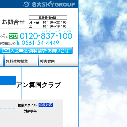
無料体験授業
校舎案内
アン算国クラブ
学校対応
授業スタイル
対象学年