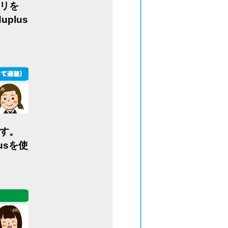
リを
plus
す。
usを使