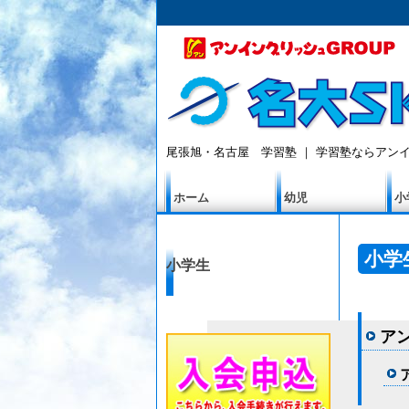
尾張旭・名古屋 学習塾 ｜ 学習塾ならアンイ
ホーム
幼児
小
小学
小学生
ア