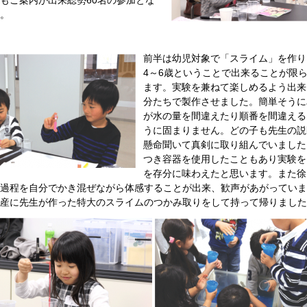
もご案内が出来総勢60名の参加とな
。
前半は幼児対象で「スライム」を作り
4～6歳ということで出来ることが限
ます。実験を兼ねて楽しめるよう出来
分たちで製作させました。簡単そうに
が水の量を間違えたり順番を間違える
うに固まりません。どの子も先生の説
懸命聞いて真剣に取り組んでいました
つき容器を使用したこともあり実験を
を存分に味わえたと思います。また徐
過程を自分でかき混ぜながら体感することが出来、歓声があがっていま
産に先生が作った特大のスライムのつかみ取りをして持って帰りました