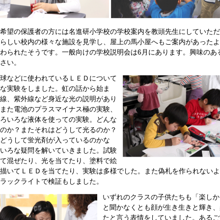
希望の保護者の方には名進研小学校の学校案内を教頭先生にしていただ
らしい校内の様々な施設を見学し、屋上の馬小屋へもご案内があったよ
わられたそうです。一般向けの学校説明会は6月にあります。興味のあ
さい。
球などに使われているＬＥＤについて
な実験をしました。虹の話から始ま
線、紫外線など身近な光の説明があり
また電池のプラスマイナス極の実験、
ろいろな液体を使っての実験。どんな
のか？またそれはどうして光るのか？
どうして蛍光剤が入っているのかな
いろな疑問を解いていきました。試験
て混ぜたり、光を当てたり、塗料で絵
描いてＬＥＤを当てたり、実験は多様でした。また偽札を作られないよ
ラックライトで検証もしました。
いずれのクラスの子供たちも「楽しか
と聞かなくとも顔が生き生きと輝き、
たと言う表情をしていました。あるご