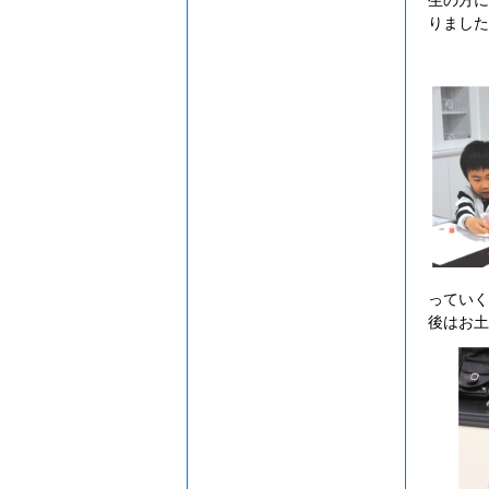
生の方に
りました
.
っていく
後はお土