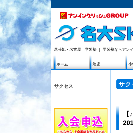
尾張旭・名古屋 学習塾 ｜ 学習塾ならアンイ
ホーム
幼児
小
サク
サクセス
【
2