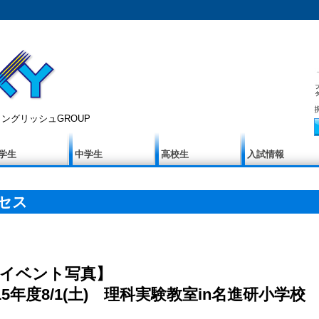
ングリッシュGROUP
学生
中学生
高校生
入試情報
セス
♪イベント写真】
015年度8/1(土) 理科実験教室in名進研小学校