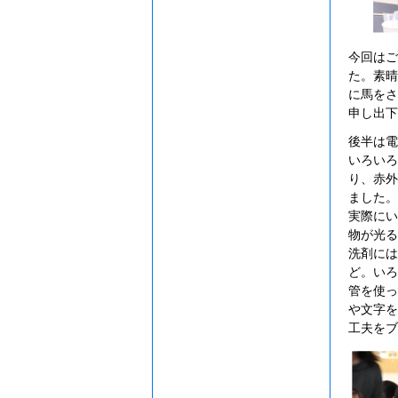
今回はご
た。素晴
に馬をさ
申し出下
後半は電
いろいろ
り、赤外
ました。
実際にい
物が光る
洗剤には
ど。いろ
管を使っ
や文字を
工夫をブ