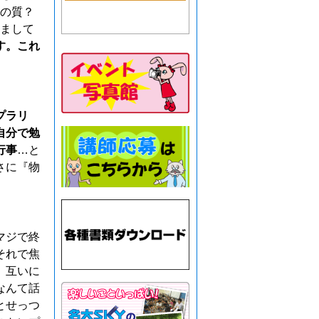
の質？
まして
す。これ
プラリ
自分で勉
行事
…と
さに『物
マジで終
それで焦
。互いに
なんて話
とせっつ