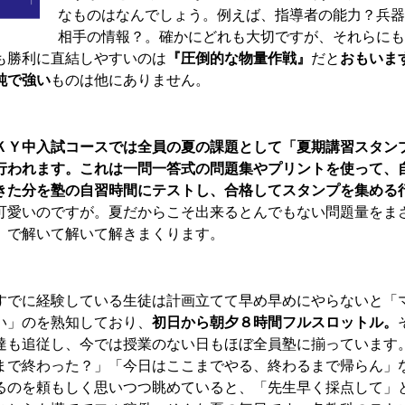
なものはなんでしょう。例えば、指導者の能力？兵器
相手の情報？。確かにどれも大切ですが、それらにも
も勝利に直結しやすいのは
『圧倒的な物量作戦』
だと
おもいま
純で強い
ものは他にありません。
ＫＹ中入試コースでは全員の夏の課題として「夏期講習スタン
行われます。これは一問一答式の問題集やプリントを使って、
きた分を塾の自習時間にテストし、合格してスタンプを集める
可愛いのですが。夏だからこそ出来るとんでもない問題量をま
』で解いて解いて解きまくります。
すでに経験している生徒は計画立てて早め早めにやらないと「
い」のを熟知しており、
初日から朝夕８時間フルスロットル。
達も追従し、今では授業のない日もほぼ全員塾に揃っています
まで終わった？」「今日はここまでやる、終わるまで帰らん」
るのを頼もしく思いつつ眺めていると、「先生早く採点して」