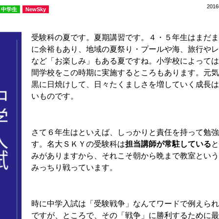
201
中学生
NewSky
受験科の夏です。夏期講習です。４・５年生はまだま
に余裕もあり、地域の夏祭り・プールや海、旅行やレ
など「お楽しみ」もある夏ですね。小学校によっては
間学校をこの時期に実施するところもあります。元気
黒に日焼けして、日々たくましさを増していく成長は
いものです。
さて６年生はといえば、しっかりと責任を持って勉強
す。名大ＳＫＹの受験科は
担当講師が常駐している
と
みがありますから、それこそ朝から晩まで教室という
みっちり戦っています。
時に中学入試は「受験戦争」なんてワードで例えられ
ですが、ところで、その「戦争」に勝利するために最