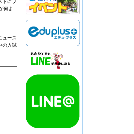
ストにプ
が何よ
ニュース
中の入試