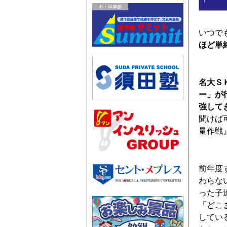
いつで
ほど単
名大Ｓ
ー」が
強して
聞けば
量作戦
前年度
わらな
った子
「どこ
してい