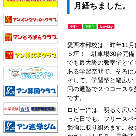
月経ちました。
小学生
中学生
NewSky
愛西本部校は、昨年11
５坪！ 駐車場30台完
でも最大級の教室でとて
ある学習空間で、そろば
そして、学習塾と幅広い
回の通塾で２つコースを
です。
ロビーには、明るく広い
った日でも、フリースペ
勉強に取り組めます。校