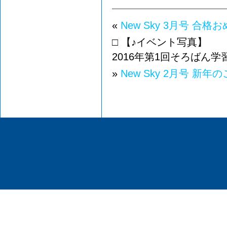
«
New Sky 3月号 合
□ 【♪イベント写真】
2016年第1回そろばん
»
New Sky 2月号 新年