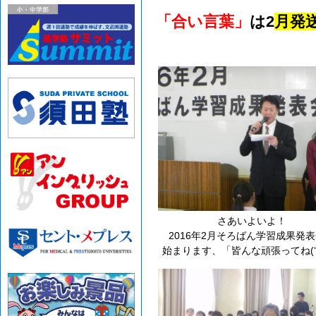
「合い言葉」
は2
月発送
さあいよいよ！
2016年2月そろばん学習成果発
始まります、「皆んな頑張ってね(‘▽