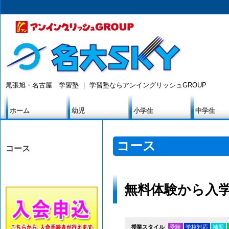
尾張旭・名古屋 学習塾 ｜ 学習塾ならアンイングリッシュGROUP
ホーム
幼児
小学生
中学生
コース
コース
無料体験から入
受験
学校対応
補習
授業スタイル