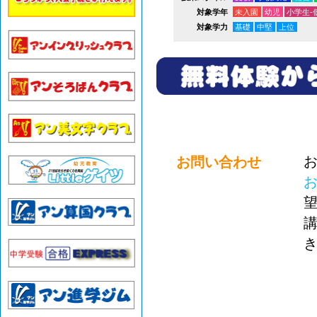
未入園
幼児
小学生-
対象学年
基礎
中堅
上位
対象学力
お
お問い合わせ