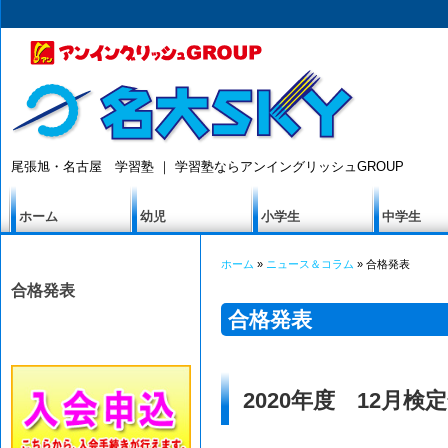
尾張旭・名古屋 学習塾 ｜ 学習塾ならアンイングリッシュGROUP
ホーム
幼児
小学生
中学生
ホーム
»
ニュース＆コラム
» 合格発表
合格発表
合格発表
2020年度 12月検