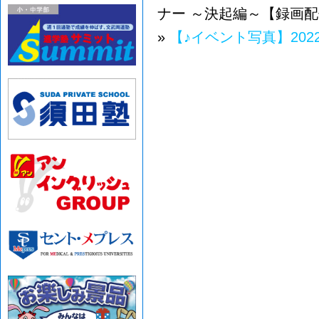
ナー ～決起編～【録画
»
【♪イベント写真】20