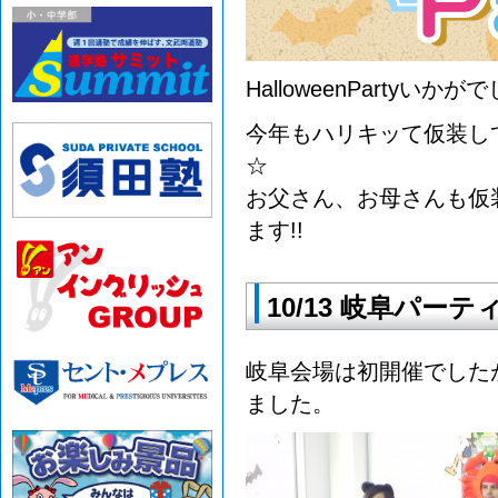
HalloweenPartyいかが
今年もハリキッて仮装し
☆
お父さん、お母さんも仮
ます!!
10/13 岐阜パーテ
岐阜会場は初開催でした
ました。