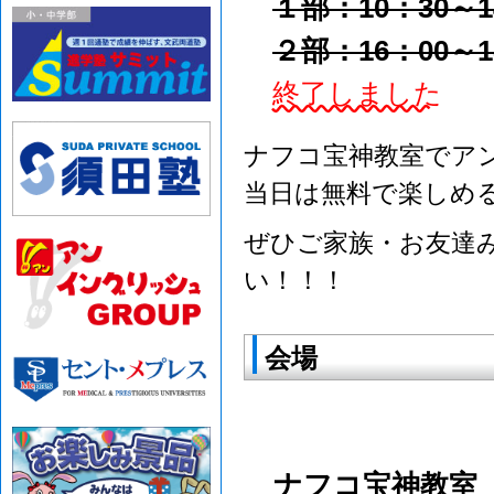
１部：10：30～1
２部：16：00～1
終了しました
ナフコ宝神教室でア
当日は無料で楽しめ
ぜひご家族・お友達
い！！！
会場
ナフコ宝神教室