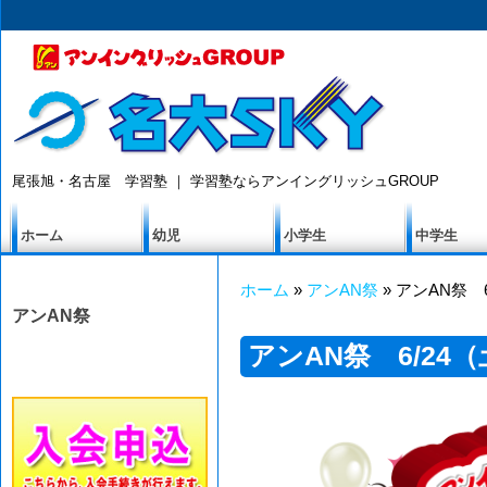
尾張旭・名古屋 学習塾 ｜ 学習塾ならアンイングリッシュGROUP
ホーム
幼児
小学生
中学生
ホーム
»
アンAN祭
» アンAN祭 
アンAN祭
アンAN祭 6/24